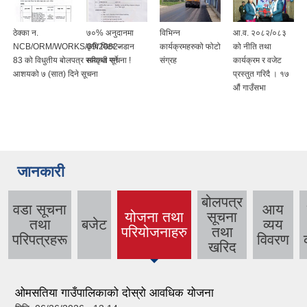
ठेक्का न.
७०% अनुदानमा
विभिन्न
आ.व. २०८२/०८३
NCB/ORM/WORKS/09/2082-
कृषि मिटर जडान
कार्यक्रमहरुको फोटो
को नीति तथा
83 को विधुतीय बोलपत्र स्वीकृत गर्ने
सम्वन्धी सूचना !
संग्रह
कार्यक्रम र वजेट
आशयको ७ (सात) दिने सूचना
प्रस्तुत गरिदै । १७
औं गाउँसभा
जानकारी
बोलपत्र
वडा सूचना
आय
योजना तथा
सूचना
तथा
बजेट
व्यय
(active
परियोजनाहरु
तथा
परिपत्रहरू
विवरण
tab)
खरिद
ओमसतिया गाउँपालिकाको दोस्रो आवधिक योजना