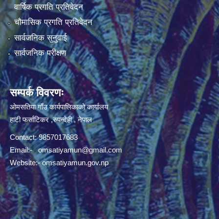
वार्षिक प्रगति प्रतिवेदन
चौमासिक प्रगति प्रतिवेदन
सार्वजनिक सुनुवाई
सार्वजनिक परीक्षण
सम्पर्क विवरणः
ओमसतिया गाँउ कार्यपालिकाको कार्यालय
हाटी फर्साटिकर ,रुपन्देही , नेपाल
Contact: 9857017683
Email:-
omsatiyamun@gmail.com
Website:- omsatiyamun.gov.np