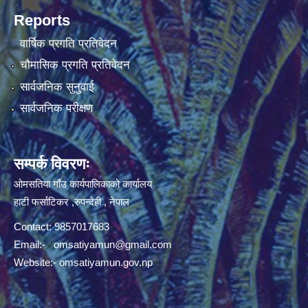
Reports
वार्षिक प्रगति प्रतिवेदन
चौमासिक प्रगति प्रतिवेदन
सार्वजनिक सुनुवाई
सार्वजनिक परीक्षण
सम्पर्क विवरणः
ओमसतिया गाँउ कार्यपालिकाको कार्यालय
हाटी फर्साटिकर ,रुपन्देही , नेपाल
Contact: 9857017683
Email:-
omsatiyamun@gmail.com
Website:- omsatiyamun.gov.np