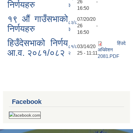
26 -
निर्णयहरु
३
16:50
१९ औं गाउँसभाको
07/20/20
८२/८
26 -
निर्णयहरु
३
16:50
हिउँदेसभाको निर्णय
हिंउदे
८१/८
03/14/20
अधिवेशन
आ.व. २०८१/०८२
२
25 - 11:11
2081.PDF
Facebook