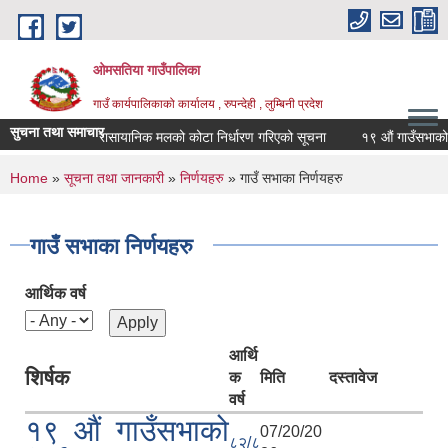
Skip to main content
ओमसतिया गाउँपालिका
गाउँ कार्यपालिकाको कार्यालय , रुपन्देही , लुम्बिनी प्रदेश
सुचना तथा समाचार
रासायानिक मलको कोटा निर्धारण गरिएको सूचना
१९ औं गाउँसभाको निर्
You are here
Home
»
सूचना तथा जानकारी
»
निर्णयहरु
» गाउँ सभाका निर्णयहरु
गाउँ सभाका निर्णयहरु
आर्थिक वर्ष
आर्थि
शिर्षक
क
मिति
दस्तावेज
वर्ष
१९ औं गाउँसभाको
07/20/20
८२/८