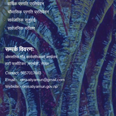
वार्षिक प्रगति प्रतिवेदन
चौमासिक प्रगति प्रतिवेदन
सार्वजनिक सुनुवाई
सार्वजनिक परीक्षण
सम्पर्क विवरणः
ओमसतिया गाँउ कार्यपालिकाको कार्यालय
हाटी फर्साटिकर ,रुपन्देही , नेपाल
Contact: 9857017683
Email:-
omsatiyamun@gmail.com
Website:- omsatiyamun.gov.np