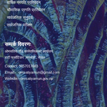
वार्षिक प्रगति प्रतिवेदन
चौमासिक प्रगति प्रतिवेदन
सार्वजनिक सुनुवाई
सार्वजनिक परीक्षण
सम्पर्क विवरणः
ओमसतिया गाँउ कार्यपालिकाको कार्यालय
हाटी फर्साटिकर ,रुपन्देही , नेपाल
Contact: 9857017683
Email:-
omsatiyamun@gmail.com
Website:- omsatiyamun.gov.np