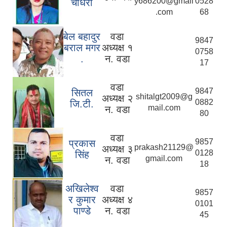
y686200@gmail
0528
चौधरी
.com
68
बेल बहादुर
वडा
9847
बराल मगर
अध्यक्ष १
0758
.
न. वडा
17
वडा
9847
सितल
shitalgt2009@g
अध्यक्ष २
0882
जि.टी.
mail.com
न. वडा
80
वडा
9857
प्रकास
prakash21129@
अध्यक्ष ३
0128
सिंह
gmail.com
न. वडा
18
अखिलेश्व
वडा
9857
र कुमार
अध्यक्ष ४
0101
पाण्डे
न. वडा
45