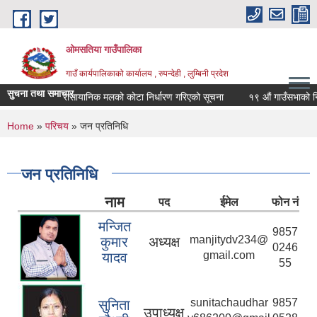
Skip to main content
ओमसतिया गाउँपालिका
गाउँ कार्यपालिकाको कार्यालय , रुपन्देही , लुम्बिनी प्रदेश
सुचना तथा समाचार
रासायानिक मलको कोटा निर्धारण गरिएको सूचना
१९ औं गाउँसभाको निर्णय
You are here
Home
»
परिचय
» जन प्रतिनिधि
जन प्रतिनिधि
नाम
पद
ईमेल
फोन नं
मन्जित
9857
manjitydv234@
कुमार
अध्यक्ष
0246
gmail.com
यादव
55
sunitachaudhar
9857
सुनिता
उपाध्यक्ष