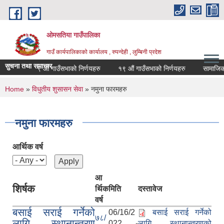
Skip to main content
ओमसतिया गाउँपालिका
गाउँ कार्यपालिकाको कार्यालय , रुपन्देही , लुम्बिनी प्रदेश
सुचना तथा समाचार
ना
१९ औं गाउँसभाको निर्णयहरु
१९ औं गाउँसभाको निर्णयहरु
सामाजिक सुरक
You are here
Home
»
विधुतीय शुसासन सेवा
» नमुना फारमहरु
नमुना फारमहरु
आर्थिक वर्ष
आ
शिर्षक
र्थिक
मिति
दस्तावेज
वर्ष
बसाई सराई गर्नेको
06/16/2
बसाई सराई गर्नेको
७८/
लागि स्थानान्तरण
022 -
लागि स्थानान्तरणको