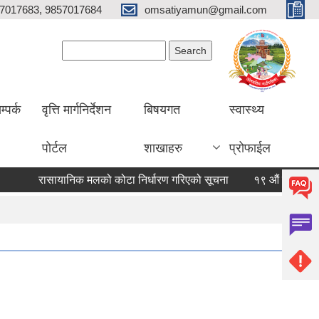
7017683, 9857017684
omsatiyamun@gmail.com
Search form
Search
म्पर्क
वृत्ति मार्गनिर्देशन
बिषयगत
स्वास्थ्य
पोर्टल
शाखाहरु
प्रोफाईल
रासायानिक मलको कोटा निर्धारण गरिएको सूचना
१९ औं गाउँसभाको निर