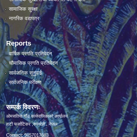
सामाजिक सुरक्षा
नागरिक वडापत्र
Reports
वार्षिक प्रगति प्रतिवेदन
चौमासिक प्रगति प्रतिवेदन
सार्वजनिक सुनुवाई
सार्वजनिक परीक्षण
सम्पर्क विवरणः
ओमसतिया गाँउ कार्यपालिकाको कार्यालय
हाटी फर्साटिकर ,रुपन्देही , नेपाल
Contact: 9857017683