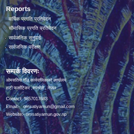
Reports
वार्षिक प्रगति प्रतिवेदन
चौमासिक प्रगति प्रतिवेदन
सार्वजनिक सुनुवाई
सार्वजनिक परीक्षण
सम्पर्क विवरणः
ओमसतिया गाँउ कार्यपालिकाको कार्यालय
हाटी फर्साटिकर ,रुपन्देही , नेपाल
Contact: 9857017683
Email:-
omsatiyamun@gmail.com
Website:- omsatiyamun.gov.np