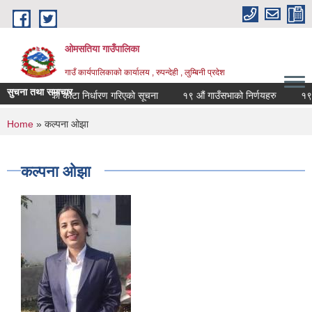
Skip to main content
ओमसतिया गाउँपालिका
गाउँ कार्यपालिकाको कार्यालय , रुपन्देही , लुम्बिनी प्रदेश
सुचना तथा समाचार
ायानिक मलको कोटा निर्धारण गरिएको सूचना
१९ औं गाउँसभाको निर्णयहरु
१९ औं 
You are here
Home
» कल्पना ओझा
कल्पना ओझा