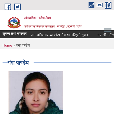
Skip to main content
ओमसतिया गाउँपालिका
गाउँ कार्यपालिकाको कार्यालय , रुपन्देही , लुम्बिनी प्रदेश
सुचना तथा समाचार
रासायानिक मलको कोटा निर्धारण गरिएको सूचना
१९ औं गाउँसभाको 
You are here
Home
» गंगा पाण्डेय
गंगा पाण्डेय