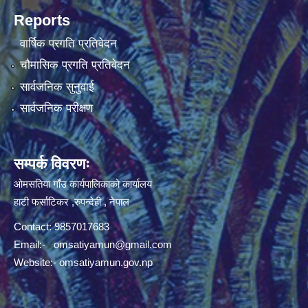
Reports
वार्षिक प्रगति प्रतिवेदन
चौमासिक प्रगति प्रतिवेदन
सार्वजनिक सुनुवाई
सार्वजनिक परीक्षण
सम्पर्क विवरणः
ओमसतिया गाँउ कार्यपालिकाको कार्यालय
हाटी फर्साटिकर ,रुपन्देही , नेपाल
Contact: 9857017683
Email:-
omsatiyamun@gmail.com
Website:- omsatiyamun.gov.np