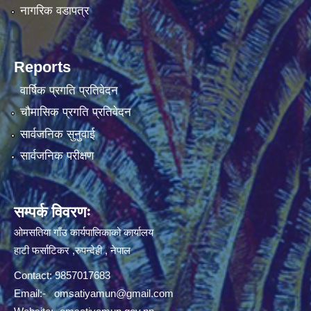
नागरिक वडापत्र
Reports
वार्षिक प्रगति प्रतिवेदन
चौमासिक प्रगति प्रतिवेदन
सार्वजनिक सुनुवाई
सार्वजनिक परीक्षण
सम्पर्क विवरणः
ओमसतिया गाँउ कार्यपालिकाको कार्यालय
हाटी फर्साटिकर ,रुपन्देही , नेपाल
Contact: 9857017683
Email:-
omsatiyamun@gmail.com