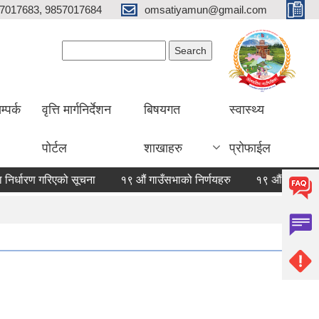
7017683, 9857017684
omsatiyamun@gmail.com
Search form
Search
म्पर्क
वृत्ति मार्गनिर्देशन
बिषयगत
स्वास्थ्य
पोर्टल
शाखाहरु
प्रोफाईल
धारण गरिएको सूचना
१९ औं गाउँसभाको निर्णयहरु
१९ औं गाउँसभाको नि