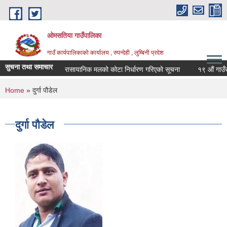
Skip to main content
ओमसतिया गाउँपालिका
गाउँ कार्यपालिकाको कार्यालय , रुपन्देही , लुम्बिनी प्रदेश
सुचना तथा समाचार
रासायानिक मलको कोटा निर्धारण गरिएको सूचना
१९ औं गाउँसभाक
You are here
Home
» दुर्गा पौडेल
दुर्गा पौडेल