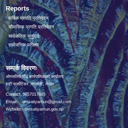
Reports
वार्षिक प्रगति प्रतिवेदन
चौमासिक प्रगति प्रतिवेदन
सार्वजनिक सुनुवाई
सार्वजनिक परीक्षण
सम्पर्क विवरणः
ओमसतिया गाँउ कार्यपालिकाको कार्यालय
हाटी फर्साटिकर ,रुपन्देही , नेपाल
Contact: 9857017683
Email:-
omsatiyamun@gmail.com
Website:- omsatiyamun.gov.np