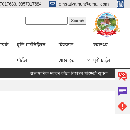
7017683, 9857017684
omsatiyamun@gmail.com
Search form
Search
म्पर्क
वृत्ति मार्गनिर्देशन
बिषयगत
स्वास्थ्य
पोर्टल
शाखाहरु
प्रोफाईल
रासायानिक मलको कोटा निर्धारण गरिएको सूचना
१९ औं गाउँस