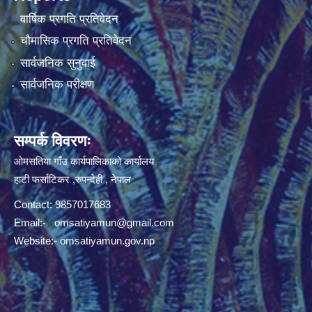
वार्षिक प्रगति प्रतिवेदन
चौमासिक प्रगति प्रतिवेदन
सार्वजनिक सुनुवाई
सार्वजनिक परीक्षण
सम्पर्क विवरणः
ओमसतिया गाँउ कार्यपालिकाको कार्यालय
हाटी फर्साटिकर ,रुपन्देही , नेपाल
Contact: 9857017683
Email:-
omsatiyamun@gmail.com
Website:- omsatiyamun.gov.np