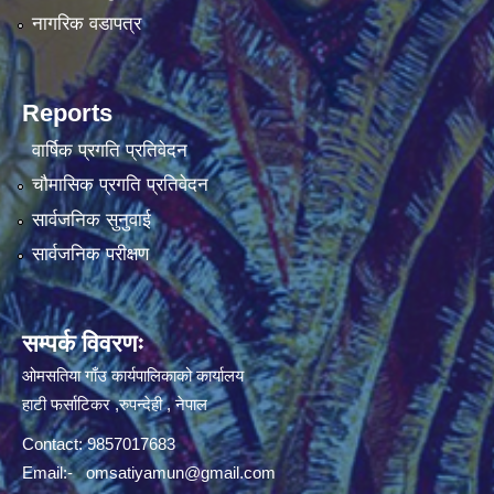
नागरिक वडापत्र
Reports
वार्षिक प्रगति प्रतिवेदन
चौमासिक प्रगति प्रतिवेदन
सार्वजनिक सुनुवाई
सार्वजनिक परीक्षण
सम्पर्क विवरणः
ओमसतिया गाँउ कार्यपालिकाको कार्यालय
हाटी फर्साटिकर ,रुपन्देही , नेपाल
Contact: 9857017683
Email:-
omsatiyamun@gmail.com