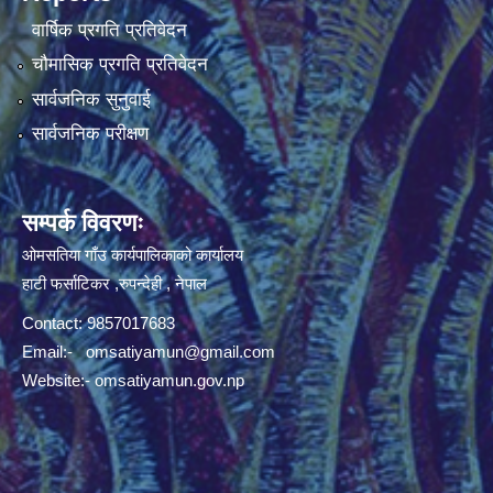
वार्षिक प्रगति प्रतिवेदन
चौमासिक प्रगति प्रतिवेदन
सार्वजनिक सुनुवाई
सार्वजनिक परीक्षण
सम्पर्क विवरणः
ओमसतिया गाँउ कार्यपालिकाको कार्यालय
हाटी फर्साटिकर ,रुपन्देही , नेपाल
Contact: 9857017683
Email:-
omsatiyamun@gmail.com
Website:- omsatiyamun.gov.np