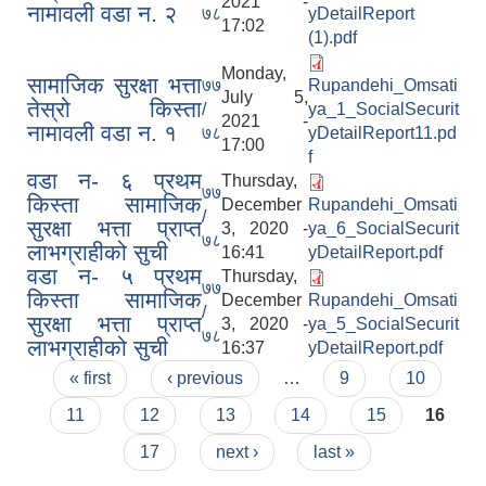
2021 -
नामावली वडा न. २
७८
yDetailReport
17:02
(1).pdf
Monday,
सामाजिक सुरक्षा भत्ता
७७
Rupandehi_Omsati
July 5,
तेस्रो किस्ता
/
ya_1_SocialSecurit
2021 -
नामावली वडा न. १
७८
yDetailReport11.pd
17:00
f
वडा न- ६ प्रथम
Thursday,
७७
किस्ता सामाजिक
December
Rupandehi_Omsati
/
सुरक्षा भत्ता प्राप्त
3, 2020 -
ya_6_SocialSecurit
७८
लाभग्राहीको सुची
16:41
yDetailReport.pdf
वडा न- ५ प्रथम
Thursday,
७७
किस्ता सामाजिक
December
Rupandehi_Omsati
/
सुरक्षा भत्ता प्राप्त
3, 2020 -
ya_5_SocialSecurit
७८
लाभग्राहीको सुची
16:37
yDetailReport.pdf
Pages
« first
‹ previous
…
9
10
11
12
13
14
15
16
17
next ›
last »