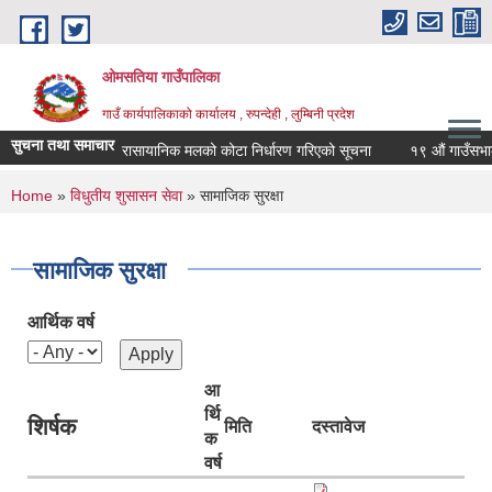
Skip to main content
ओमसतिया गाउँपालिका
गाउँ कार्यपालिकाको कार्यालय , रुपन्देही , लुम्बिनी प्रदेश
सुचना तथा समाचार
रासायानिक मलको कोटा निर्धारण गरिएको सूचना
१९ औं गाउँसभाको न
You are here
Home
»
विधुतीय शुसासन सेवा
» सामाजिक सुरक्षा
सामाजिक सुरक्षा
आर्थिक वर्ष
आ
र्थि
शिर्षक
मिति
दस्तावेज
क
वर्ष