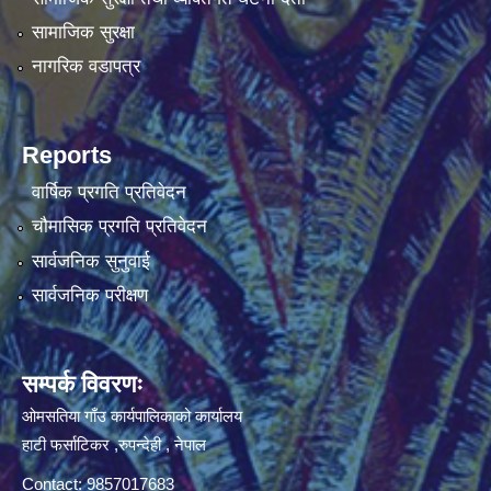
सामाजिक सुरक्षा
नागरिक वडापत्र
Reports
वार्षिक प्रगति प्रतिवेदन
चौमासिक प्रगति प्रतिवेदन
सार्वजनिक सुनुवाई
सार्वजनिक परीक्षण
सम्पर्क विवरणः
ओमसतिया गाँउ कार्यपालिकाको कार्यालय
हाटी फर्साटिकर ,रुपन्देही , नेपाल
Contact: 9857017683