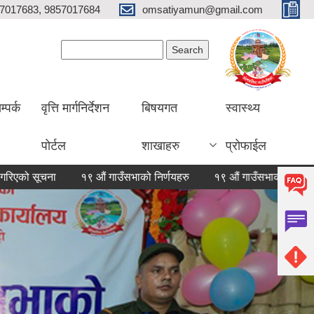
7017683, 9857017684
omsatiyamun@gmail.com
Search form
Search
म्पर्क
वृत्ति मार्गनिर्देशन
बिषयगत
स्वास्थ्य
पोर्टल
शाखाहरु
प्रोफाईल
१९ औं गाउँसभाको निर्णयहरु
१९ औं गाउँसभाको निर्णयहरु
सामाज