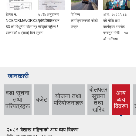
ठेक्का न.
७०% अनुदानमा
विभिन्न
आ.व. २०८२/०८३
NCB/ORM/WORKS/09/2082-
कृषि मिटर जडान
कार्यक्रमहरुको फोटो
को नीति तथा
83 को विधुतीय बोलपत्र स्वीकृत गर्ने
सम्वन्धी सूचना !
संग्रह
कार्यक्रम र वजेट
आशयको ७ (सात) दिने सूचना
प्रस्तुत गरिदै । १७
औं गाउँसभा
जानकारी
बोलपत्र
वडा सूचना
आय
योजना तथा
सूचना
तथा
बजेट
व्यय
(active
परियोजनाहरु
तथा
परिपत्रहरू
विवरण
tab)
खरिद
२०८१ बैशाख महिनाको आय व्यय विवरण