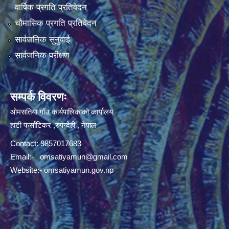
वार्षिक प्रगति प्रतिवेदन
चौमासिक प्रगति प्रतिवेदन
सार्वजनिक सुनुवाई
सार्वजनिक परीक्षण
सम्पर्क विवरणः
ओमसतिया गाँउ कार्यपालिकाको कार्यालय
हाटी फर्साटिकर ,रुपन्देही , नेपाल
Contact: 9857017683
Email:-
omsatiyamun@gmail.com
Website:- omsatiyamun.gov.np