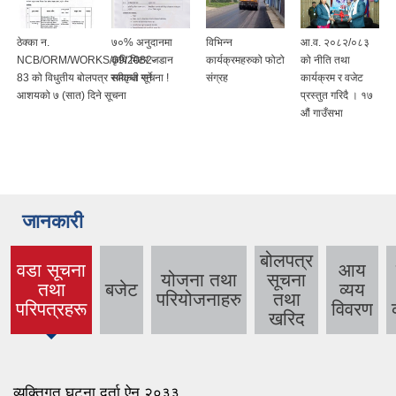
ठेक्का न.
७०% अनुदानमा
विभिन्न
आ.व. २०८२/०८३
NCB/ORM/WORKS/09/2082-
कृषि मिटर जडान
कार्यक्रमहरुको फोटो
को नीति तथा
83 को विधुतीय बोलपत्र स्वीकृत गर्ने
सम्वन्धी सूचना !
संग्रह
कार्यक्रम र वजेट
आशयको ७ (सात) दिने सूचना
प्रस्तुत गरिदै । १७
औं गाउँसभा
जानकारी
बोलपत्र
वडा सूचना
आय
योजना तथा
सूचना
तथा
बजेट
व्यय
(active
परियोजनाहरु
तथा
परिपत्रहरू
विवरण
tab)
खरिद
व्यक्तिगत घटना दर्ता ऐन २०३३