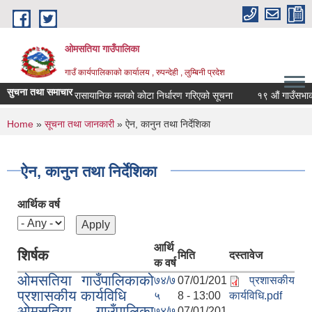
Skip to main content
ओमसतिया गाउँपालिका
गाउँ कार्यपालिकाको कार्यालय , रुपन्देही , लुम्बिनी प्रदेश
सुचना तथा समाचार
रासायानिक मलको कोटा निर्धारण गरिएको सूचना
१९ औं गाउँसभाको नि
You are here
Home
»
सूचना तथा जानकारी
» ऐन, कानुन तथा निर्देशिका
ऐन, कानुन तथा निर्देशिका
आर्थिक वर्ष
आर्थि
शिर्षक
मिति
दस्तावेज
क वर्ष
ओमसतिया गाउँपालिकाको
७४/७
07/01/201
प्रशासकीय
प्रशासकीय कार्यविधि
५
8 - 13:00
कार्यविधि.pdf
ओमसतिया गाउँपालिका
७४/७
07/01/201