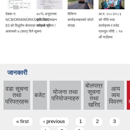
ठेक्का न.
७०% अनुदानमा
विभिन्न
आ.व. २०८२/०८३
NCB/ORM/WORKS/09/2082-
कृषि मिटर जडान
कार्यक्रमहरुको फोटो
को नीति तथा
83 को विधुतीय बोलपत्र स्वीकृत गर्ने
सम्वन्धी सूचना !
संग्रह
कार्यक्रम र वजेट
आशयको ७ (सात) दिने सूचना
प्रस्तुत गरिदै । १७
औं गाउँसभा
जानकारी
बोलपत्र
वडा सूचना
आय
योजना तथा
सूचना
तथा
बजेट
व्यय
परियोजनाहरु
तथा
परिपत्रहरू
विवरण
खरिद
Pages
« first
‹ previous
1
2
3