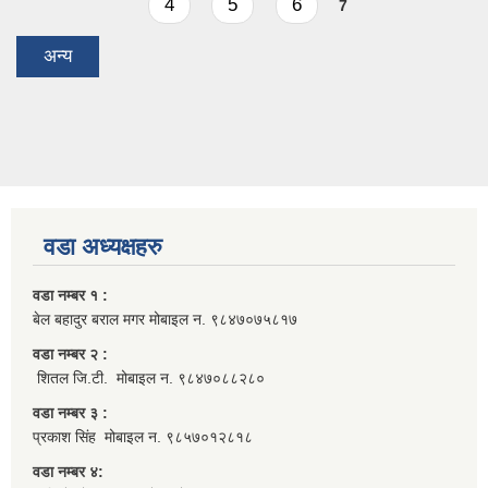
4
5
6
7
अन्य
वडा अध्यक्षहरु
वडा नम्बर १ :
बेल बहादुर बराल मगर मोबाइल न. ९८४७०७५८१७
वडा नम्बर २ :
शितल जि.टी. मोबाइल न. ९८४७०८८२८०
वडा नम्बर ३ :
प्रकाश सिंह मोबाइल न. ९८५७०१२८१८
वडा नम्बर ४: