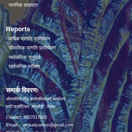
नागरिक वडापत्र
Reports
वार्षिक प्रगति प्रतिवेदन
चौमासिक प्रगति प्रतिवेदन
सार्वजनिक सुनुवाई
सार्वजनिक परीक्षण
सम्पर्क विवरणः
ओमसतिया गाँउ कार्यपालिकाको कार्यालय
हाटी फर्साटिकर ,रुपन्देही , नेपाल
Contact: 9857017683
Email:-
omsatiyamun@gmail.com